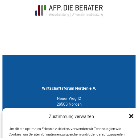
Wirtschaftsforum Norden e.V.
Neuer Weg 12
26506 Norden
T 04931 – 93 700
Zustimmung verwalten
M
info@wfn-norden.de
Um dir ein optimales Erlebnis zu bieten, verwenden wir Technologien wie
Cookies, um Geräteinformationen zu speichern und/oder darauf zuzugreifen.