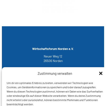
Wirtschaftsforum Norden e.V.
Neuer Weg 12
26506 Norden
T 04931 – 93 700
M
info@wfn-norden.de
Zustimmung verwalten
Um dir ein optimales Erlebnis zu bieten, verwenden wir Technologien wie
Cookies, um Geräteinformationen zu speichern und/oder darauf zuzugreifen.
Rechtliches
Wenn du diesen Technologien zustimmst, können wir Daten wie das Surfverhalten
oder eindeutige IDs auf dieser Website verarbeiten. Wenn du deine Zustimmung
Impressum
nicht erteilst oder zurückziehst, können bestimmte Merkmale und Funktionen
Datenschutz
beeinträchtigt werden.