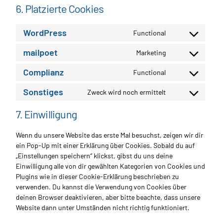
6. Platzierte Cookies
WordPress
Functional
Consent
to
mailpoet
Marketing
Consent
service
to
wordpress
Complianz
Functional
Consent
service
to
mailpoet
Sonstiges
Zweck wird noch ermittelt
Consent
service
to
complianz
7. Einwilligung
service
sonstiges
Wenn du unsere Website das erste Mal besuchst, zeigen wir dir
ein Pop-Up mit einer Erklärung über Cookies. Sobald du auf
„Einstellungen speichern“ klickst, gibst du uns deine
Einwilligung alle von dir gewählten Kategorien von Cookies und
Plugins wie in dieser Cookie-Erklärung beschrieben zu
verwenden. Du kannst die Verwendung von Cookies über
deinen Browser deaktivieren, aber bitte beachte, dass unsere
Website dann unter Umständen nicht richtig funktioniert.