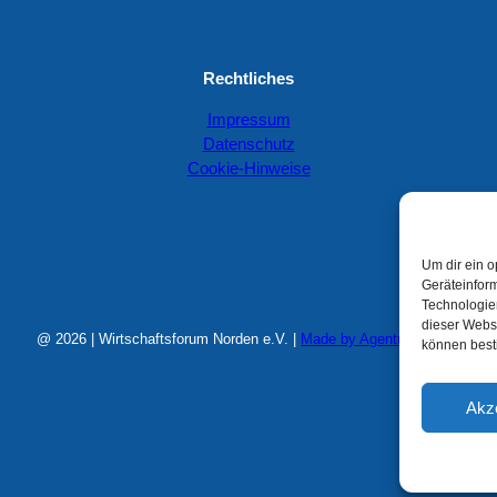
Rechtliches
Impressum
Datenschutz
Cookie-Hinweise
Um dir ein o
Geräteinfor
Technologien
dieser Websi
@ 2026 | Wirtschaftsforum Norden e.V. |
Made by Agentur MARS
.
können best
Akz