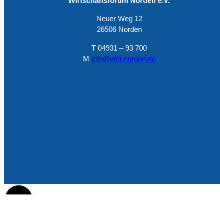
Wirtschaftsforum Norden e.V.
Neuer Weg 12
26506 Norden
T 04931 – 93 700
M
info@wfn-norden.de