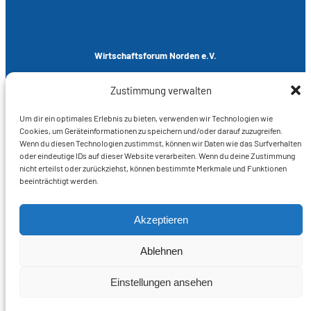
Wirtschaftsforum Norden e.V.
Neuer Weg 12
Zustimmung verwalten
26506 Norden
T 04931 – 93 700
Um dir ein optimales Erlebnis zu bieten, verwenden wir Technologien wie
M
info@wfn-norden.de
Cookies, um Geräteinformationen zu speichern und/oder darauf zuzugreifen.
Wenn du diesen Technologien zustimmst, können wir Daten wie das Surfverhalten
oder eindeutige IDs auf dieser Website verarbeiten. Wenn du deine Zustimmung
nicht erteilst oder zurückziehst, können bestimmte Merkmale und Funktionen
Rechtliches
beeinträchtigt werden.
Impressum
Datenschutz
Akzeptieren
Cookie-Hinweise
Ablehnen
Social
Einstellungen ansehen
Facebook
Instagram