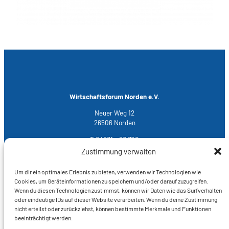
Wirtschaftsforum Norden e.V.
Neuer Weg 12
26506 Norden
T 04931 – 93 700
M
info@wfn-norden.de
Zustimmung verwalten
Um dir ein optimales Erlebnis zu bieten, verwenden wir Technologien wie
Cookies, um Geräteinformationen zu speichern und/oder darauf zuzugreifen.
Rechtliches
Wenn du diesen Technologien zustimmst, können wir Daten wie das Surfverhalten
oder eindeutige IDs auf dieser Website verarbeiten. Wenn du deine Zustimmung
Impressum
nicht erteilst oder zurückziehst, können bestimmte Merkmale und Funktionen
Datenschutz
beeinträchtigt werden.
Cookie-Hinweise